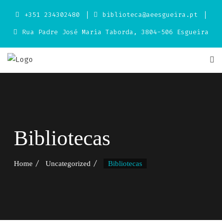
Skip
+351 234302480
biblioteca@aeesgueira.pt
to
content
Rua Padre José Maria Taborda, 3804-506 Esgueira
Bibliotecas
Home
Uncategorized
Bibliotecas