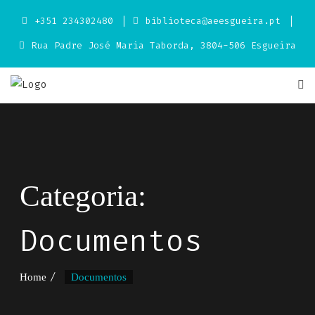
Skip
+351 234302480
biblioteca@aeesgueira.pt
to
content
Rua Padre José Maria Taborda, 3804-506 Esgueira
Categoria:
Documentos
Home
Documentos