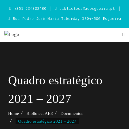
Skip
+351 234302480
biblioteca@aeesgueira.pt
to
content
Rua Padre José Maria Taborda, 3804-506 Esgueira
Quadro estratégico
2021 – 2027
Home
BibliotecaAEE
Documentos
Quadro estratégico 2021 – 2027