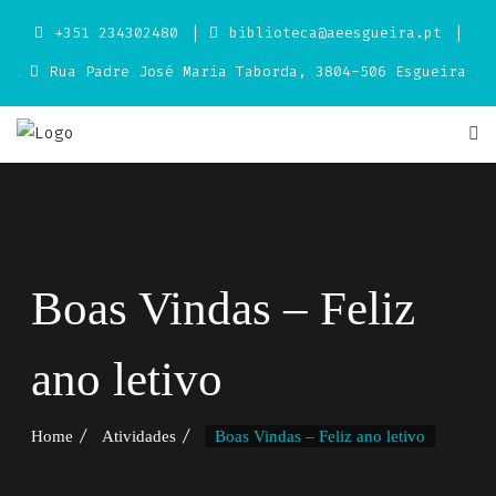
Skip
+351 234302480
biblioteca@aeesgueira.pt
to
content
Rua Padre José Maria Taborda, 3804-506 Esgueira
Boas Vindas – Feliz
ano letivo
Home
Atividades
Boas Vindas – Feliz ano letivo